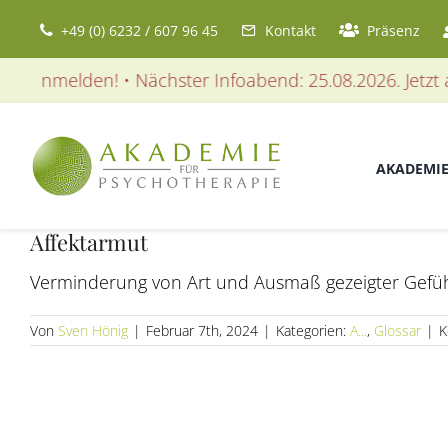
Zum
+49 (0) 6232 / 607 96 45
Kontakt
Präsenz
Inhalt
springen
t anmelden! • Nächster Infoabend: 25.08.2026. Jetzt an
AKADEMI
Affektarmut
Verminderung von Art und Ausmaß gezeigter Gefüh
Von
Sven Hönig
|
Februar 7th, 2024
|
Kategorien:
A...
,
Glossar
|
K