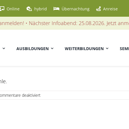
Online
hybrid
Übernachtung
Anreise
melden! • Nächster Infoabend: 25.08.2026. Jetzt anmeld
E
AUSBILDUNGEN
WEITERBILDUNGEN
SEM
le.
für
ommentare deaktiviert
Affektarmut