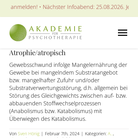
Zum
tzt anmelden! • Nächster Infoabend: 25.08.2026. Jetzt 
Inhalt
springen
Tog
Atrophie/atropisch
Nav
AKADEMIE
Gewebsschwund infolge Mangelernährung der
Gewebe bei mangelndem Substratangebot
AUSBILDUNGEN
bzw. mangelhafter Zufuhr und/oder
Substratverwertungsstörung, d.h. allgemein bei
Störung des Gleichgewichts zwischen auf- bzw.
WEITERBILDUNGEN
abbauenden Stoffwechselprozessen
(Anabolismus bzw. Katabolismus) mit
Überwiegen des Katabolismus.
SEMINARE / KURSE
Von
Sven Hönig
|
Februar 7th, 2024
|
Kategorien:
A...
,