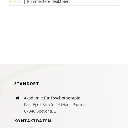
AKTUELLES
für
Glossar
|
Kommentare deaktiviert
Atrophie/atropisch
SERVICE
SUCHE
NACH:
STANDORT
Akademie für Psychotherapie
Paul-Egell-Straße 24 (Haus Pamina)
67346 Speyer (EG)
KONTAKTDATEN