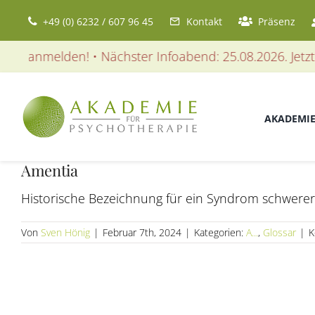
Zum
+49 (0) 6232 / 607 96 45
Kontakt
Präsenz
Inhalt
springen
tzt anmelden! • Nächster Infoabend: 25.08.2026. Jetzt 
AKADEMI
Amentia
Historische Bezeichnung für ein Syndrom schwerer
Von
Sven Hönig
|
Februar 7th, 2024
|
Kategorien:
A...
,
Glossar
|
K