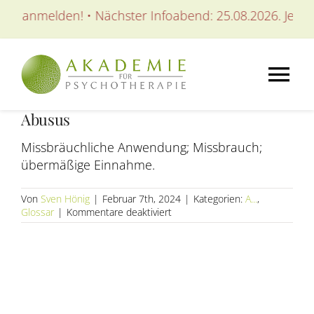
Zum
tzt anmelden! • Nächster Infoabend: 25.08.2026. Jetzt 
Inhalt
springen
Tog
Abusus
Nav
AKADEMIE
Missbräuchliche Anwendung; Missbrauch;
übermäßige Einnahme.
AUSBILDUNGEN
Von
Sven Hönig
|
Februar 7th, 2024
|
Kategorien:
A...
,
für
Glossar
|
Kommentare deaktiviert
WEITERBILDUNGEN
Abusus
SEMINARE / KURSE