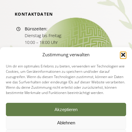
KONTAKTDATEN
Bürozeiten:
Dienstag bis Freitag:
10:00 – 18:00 Uhr
Sprechzeiten:
Zustimmung verwalten
Dienstag bis Freitag
11:00 – 13:00 Uhr
Um dir ein optimales Erlebnis zu bieten, verwenden wir Technologien wie
Cookies, um Geräteinformationen zu speichern und/oder darauf
15:00 – 17:00 Uhr
zuzugreifen. Wenn du diesen Technologien zustimmst, können wir Daten
wie das Surfverhalten oder eindeutige IDs auf dieser Website verarbeiten.
Wenn du deine Zustimmung nicht erteilst oder zurückziehst, können
bestimmte Merkmale und Funktionen beeinträchtigt werden.
Akzeptieren
Ablehnen
© Copyright - 2026 | Akademie für Psychotherapie
Deutschland |
Impressum
|
Datenschutzerklärung
|